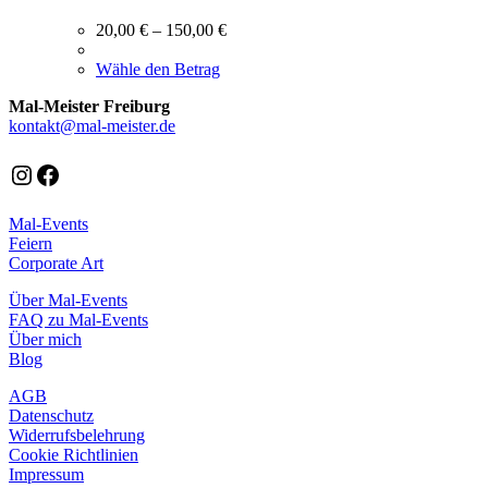
20,00
€
–
150,00
€
Dieses
Wähle den Betrag
Produkt
Mal-Meister Freiburg
weist
kontakt@mal-meister.de
mehrere
Varianten
auf.
Instagram
Facebook
Die
Optionen
Mal-Events
können
Feiern
auf
Corporate Art
der
Produktseite
Über Mal-Events
gewählt
FAQ zu Mal-Events
werden
Über mich
Blog
AGB
Datenschutz
Widerrufsbelehrung
Cookie Richtlinien
Impressum