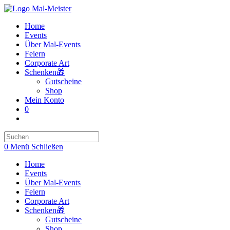
Zum
Inhalt
Home
springen
Events
Über Mal-Events
Feiern
Corporate Art
Schenken🎁
Gutscheine
Shop
Mein Konto
0
Website-
Suche
umschalten
0
Menü
Schließen
Home
Events
Über Mal-Events
Feiern
Corporate Art
Schenken🎁
Gutscheine
Shop