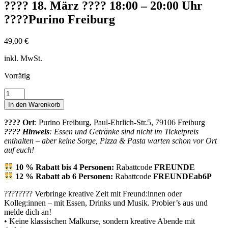
???? 18. März ???? 18:00 – 20:00 Uhr
????Purino Freiburg
49,00
€
inkl. MwSt.
Vorrätig
Freiburger
Skyline
In den Warenkorb
????
18.
???? Ort
: Purino Freiburg, Paul-Ehrlich-Str.5, 79106 Freiburg
März
???? Hinweis
: Essen und Getränke sind nicht im Ticketpreis
????
enthalten – aber keine Sorge, Pizza & Pasta warten schon vor Ort
18:00
auf euch!
-
20:00
10 % Rabatt bis 4 Personen:
Rabattcode
FREUNDE
Uhr
12 % Rabatt ab 6 Personen:
Rabattcode
FREUNDEab6P
????
Purino
????‍???? Verbringe kreative Zeit mit Freund:innen oder
Freiburg
Kolleg:innen – mit Essen, Drinks und Musik. Probier’s aus und
Menge
melde dich an!
• Keine klassischen Malkurse, sondern kreative Abende mit