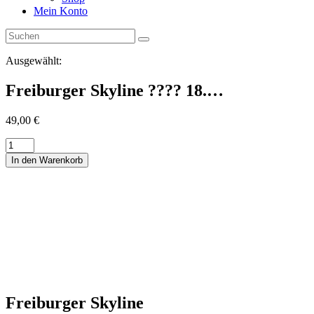
Mein Konto
Ausgewählt:
Freiburger Skyline ???? 18.…
49,00
€
Freiburger
Skyline
In den Warenkorb
????
18.
März
????
18:00
-
20:00
Uhr
????
Purino
Freiburg
Freiburger Skyline
Menge